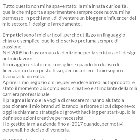
Tutto questo non mi ha spaventato: la mia innata
curiosità
,
quella che mi porta a sperimentare sempre cose nuove, mi ha
permesso, in pochi anni, di diventare un blogger e influencer
del
mio settore, il design e l’arredamento.
Empatici
sono i miei articoli, perché utilizzo un linguaggio
chiaro e semplice: quello che scrivo profuma sempre di
passione.
Nel 2008 ho trasformato la dedizione per la scrittura e il design
nel mio lavoro.
Il
coraggio
è stato mio consigliere quando ho deciso di
licenziarmi da un posto fisso, per rincorrere il mio sogno e
tramutarlo in realtà.
Aprire il mio negozio online, per vendere arredi autoprodotti, è
stato il momento più complesso,
creativo
e stimolante della mia
carriera professionale.
Il
pragmatismo
e la voglia di crescere mi hanno aiutato a
posizionare il mio brand utilizzando le risorse di cui disponevo:
oggi le chiamano strategie di growth hacking per start-up, io le
definisco azioni creative per necessità.
Ho gestito la mia azienda fino al 2017 quando, per motivi
personali, ho deciso di venderla.