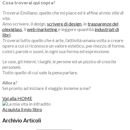
Cosa troverai qui sopra
?
Troverai Emiliano, quello che mi piace ed è affine al mio
stile di
vita
.
Amo scrivere, il
design
,
scrivere di design
, le
trasparenze del
plexiglass
, il
web marketing
e leggere quantità
industriali di
libri
.
Troverai tutto quello che è arte, l’attività umana volta a creare
opere a cui si riconosce un valore estetico, per mezzo
di
forme,
colori, parole o suoni, in ogni sua forma ed espressione.
Le
case
, gli
interni
, i
luoghi,
le persone
ed un
pizzico di crescita
personale
.
Tutto quello di cui vale la pena parlare.
Allora
?
Sei pronto ad iniziare il viaggio insieme a me?
Vai alla HOME
Acquista il mio libro
Archivio Articoli