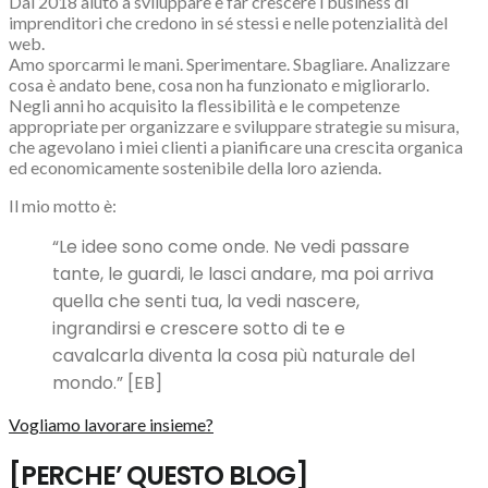
Dal 2018 aiuto a sviluppare e far
crescere
i business di
imprenditori che credono in sé stessi e nelle potenzialità del
web.
Amo sporcarmi le mani.
Sperimentare
. Sbagliare. Analizzare
cosa è andato bene, cosa non ha funzionato e migliorarlo.
Negli anni ho acquisito la flessibilità e le competenze
appropriate per organizzare e sviluppare
strategie
su misura,
che agevolano i miei clienti a pianificare una crescita organica
ed economicamente sostenibile della loro azienda.
Il mio motto è:
“Le idee sono come onde. Ne vedi passare
tante, le guardi, le lasci andare, ma poi arriva
quella che senti tua, la vedi nascere,
ingrandirsi e crescere sotto di te e
cavalcarla diventa la cosa più naturale del
mondo.” [EB]
Vogliamo lavorare insieme?
[PERCHE’ QUESTO BLOG]