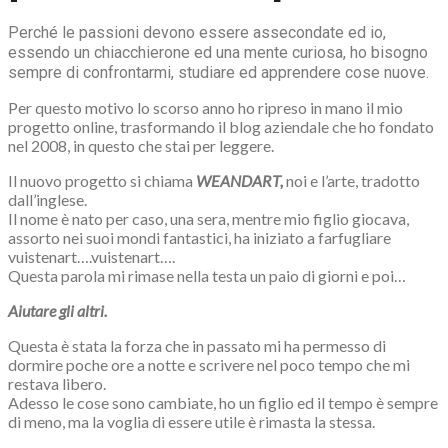
Perché le passioni devono essere assecondate ed io,
essendo un chiacchierone ed una mente curiosa, ho bisogno
sempre di confrontarmi, studiare ed apprendere cose nuove.
Per questo motivo lo scorso anno ho ripreso in mano il mio
progetto online, trasformando il blog aziendale che ho fondato
nel 2008, in questo che stai per leggere.
Il nuovo progetto si chiama
WEANDART,
noi e l’arte, tradotto
dall’inglese.
Il nome è nato per caso, una sera, mentre mio figlio giocava,
assorto nei suoi mondi fantastici, ha iniziato a farfugliare
vuistenart….vuistenart….
Questa parola mi rimase nella testa un paio di giorni e poi…
Aiutare gli altri.
Questa è stata la forza che in passato mi ha permesso di
dormire poche ore a notte e scrivere nel poco tempo che mi
restava libero.
Adesso le cose sono cambiate, ho un figlio ed il tempo è sempre
di meno, ma la voglia di essere utile è rimasta la stessa.