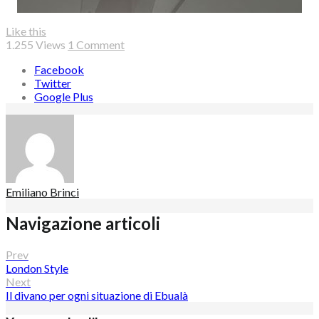
Like this
1.255
Views
1 Comment
Facebook
Twitter
Google Plus
Emiliano Brinci
Navigazione articoli
Prev
London Style
Next
Il divano per ogni situazione di Ebualà