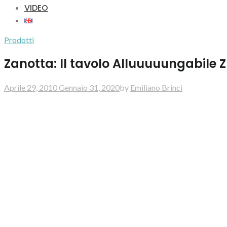
VIDEO
Prodotti
Zanotta: Il tavolo Alluuuuungabile
Aprile 29, 2010
Gennaio 31, 2020
by
Emiliano Brinci