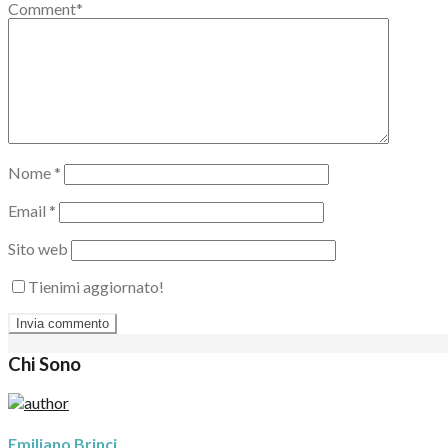
Comment
*
Nome
*
Email
*
Sito web
Tienimi aggiornato!
Chi Sono
Emiliano Brinci