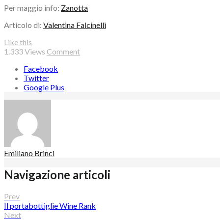
Per maggio info:
Zanotta
Articolo di:
Valentina Falcinelli
Like this
1.333
Views
Comment
Facebook
Twitter
Google Plus
Emiliano Brinci
Navigazione articoli
Prev
Il portabottiglie Wine Rank
Next