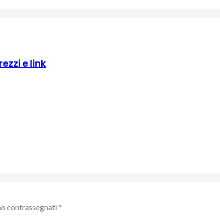
ezzi e link
no contrassegnati
*