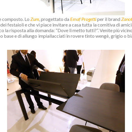
 e composto. Lo
Zum
, progettato da
Emaf Progetti
per il brand
Zanot
dei festaioli e che vi piace invitare a casa tutta la comitiva di amic
cco la risposta alla domanda: “Dove li metto tutti?”. Venite più vicin
ano base e di allungo impiallacciati in rovere tinto wengè, grigio o