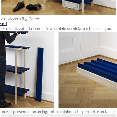
tivo svizzero
Big-Game
.
ward
.
 è realizzata da lamelle in alluminio verniciato e telai in legno.
atore, si presenta con un ingombro minimo, che permette un facile 