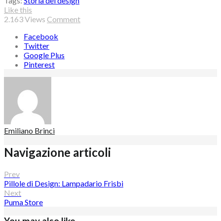
Tags:
Storia del design
Like this
2.163
Views
Comment
Facebook
Twitter
Google Plus
Pinterest
Emiliano Brinci
Navigazione articoli
Prev
Pillole di Design: Lampadario Frisbi
Next
Puma Store