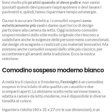
Sono molto più
pratici quando si deve pulire
: non vanno
spostati quando devi passare l’aspirapolvere o devi lavare i
pavimenti e, quindi, fanno risparmiare tempo ed energie.
Da non trascurare l’estetica: i comodini sospesi
sono
esteticamente più cool
e danno quel tocco di design
particolare alla camera da letto. Oggi esistono comodini
sospesi moderni dallo stile molto originale che riescono a
soddisfare anche le esigenze delle persone meno convenzionali,
dal design stravagante o realizzati con materiali innovativi. Ma
esistono anche comodini sospesi dallo stile più classico, per
accontentare gli amanti della tradizione. Ecco la nostra
selezione.
Comodino sospeso moderno bianco
A metà tra il classico e il moderno,
Festnigh
t è un comodino
sospeso in truciolato di alta qualità con cassetto e due
scomparti aperti. Lo abbiamo scelto nella versione bianca,
adatta a camere da letto moderne, ma è disponibile in diverse
tonalità di colore.
Ingombro ridotto (40 x 31 x 27 cm le sue dimensioni), è un