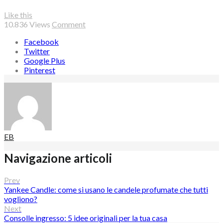
Like this
10.836
Views
Comment
Facebook
Twitter
Google Plus
Pinterest
EB
Navigazione articoli
Prev
Yankee Candle: come si usano le candele profumate che tutti
vogliono?
Next
Consolle ingresso: 5 idee originali per la tua casa