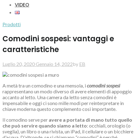
VIDEO
Prodotti
Comodini sospesi: vantaggi e
caratteristiche
Luglio 20, 2020
Gennaio 14, 2022
by
EB
A metà tra un comodino e una mensola, i
comodini sospesi
rappresentano un modo diverso di avere elementi di appoggio
accanto al letto. Una camera da letto senza comodini è
impensabile e oggi ci sono mille modi per reinterpretare in
chiave moderna questo complemento così importante.
Il comodino serve per
avere a portata di mano tutto quello
che può servire quando siamo a letto
: occhiali, orologio (o
sveglia), un libro o una rivista, un iPad, il cellulare o un bicchiere
d’acqua. D’altronde, se si chiamano “comodini” è perché