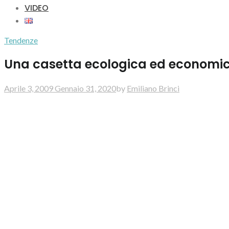
VIDEO
Tendenze
Una casetta ecologica ed economica
Aprile 3, 2009
Gennaio 31, 2020
by
Emiliano Brinci