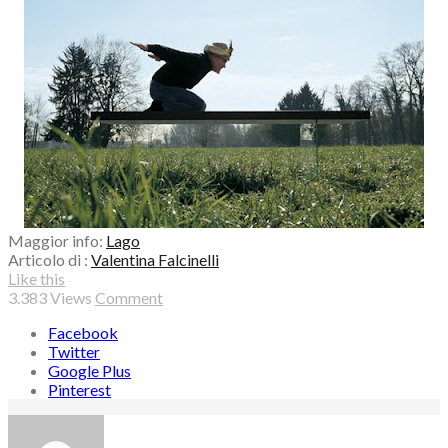
Maggior info:
Lago
Articolo di :
Valentina Falcinelli
Like this
3.383
Views
Comment
Facebook
Twitter
Google Plus
Pinterest