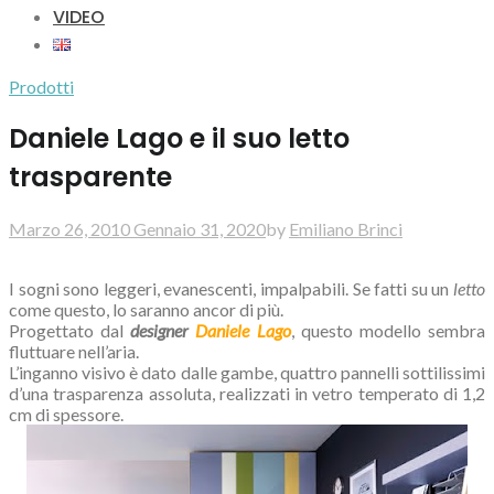
VIDEO
Prodotti
Daniele Lago e il suo letto
trasparente
Marzo 26, 2010
Gennaio 31, 2020
by
Emiliano Brinci
I sogni sono leggeri, evanescenti, impalpabili. Se fatti su un
letto
come questo, lo saranno ancor di più.
Progettato dal
designer
Daniele Lago
, questo modello sembra
fluttuare nell’aria.
L’inganno visivo è dato dalle gambe, quattro pannelli sottilissimi
d’una trasparenza assoluta, realizzati in vetro temperato di 1,2
cm di spessore.