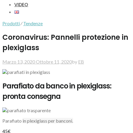
VIDEO
Prodotti
⁄
Tendenze
Coronavirus: Pannelli protezione in
plexiglass
Marzo 13, 2020
Ottobre 11, 2020
by
EB
Parafiato da banco in plexiglass:
pronta consegna
Parafiato
in plexiglass per banconi.
45€