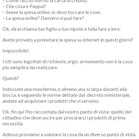
– Come faccio, non ho la carta di credito.
– Che cosa è Paypal?
– Seeee la spesa online, io devo toccare le cose.
– La spesa online? Davvero si può fare?
Ok, dirai chiama tuo figlio o tuo nipote e falla fare a loro.
Avete provato a prenotare la spesa su internet in questi giorni?
Impossibile!
I siti sono ingolfati di richieste, ergo: al momento non è la cosa
più semplice da realizzare.
Quindi?
Indossate una
mascherina
, o almeno una sciarpa davanti alla
bocca, e seguendo le norme dettate dal
decreto ministeriale,
andate ad acquistare i prodotti che vi servono.
Ok, fin qui l’ho raccontata dal nostro punto di vista: quello del
cittadino che deve uscire per procurarsi i prodotti di prima
necessità.
Adesso proviamo a valutare la cosa da un diverso punto di vista.