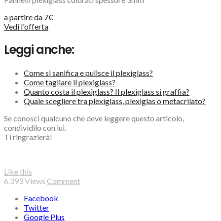
a partire da 7€
Vedi l'offerta
Leggi anche:
Come si sanifica e pulisce il plexiglass?
Come tagliare il plexiglass?
Quanto costa il plexiglass? Il plexiglass si graffia?
Quale scegliere tra plexiglass, plexiglas o metacrilato?
Se conosci qualcuno che deve leggere questo articolo,
condividilo con lui.
Ti ringrazierà!
Like this
6.393
Views
Comment
Facebook
Twitter
Google Plus