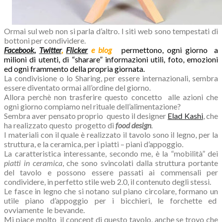
Ormai sul web non si parla d’altro. I siti web sono tempestati di
bottoni per condividere.
Facebook,
Twitter
,
Flicker
e
blog
permettono, ogni giorno a
milioni di utenti, di “sharare” informazioni utili, foto, emozioni
ed ogni frammento della propria giornata.
La condivisione o lo Sharing, per essere internazionali, sembra
essere diventato ormai all’ordine del giorno.
Allora perchè non trasferire questo concetto alle azioni che
ogni giorno compiamo nel rituale dell’alimentazione?
Sembra aver pensato proprio questo il designer
Elad Kashi
, che
ha realizzato questo progetto di
food design
.
I materiali con il quale è realizzato il tavolo sono il legno, per la
struttura, e la ceramica, per i piatti – piani d’appoggio.
La caratteristica interessante, secondo me, è la “mobilità” dei
piatti in ceramica
, che sono svincolati dalla struttura portante
del tavolo e possono essere passati ai commensali per
condividere, in perfetto stile web 2.0, il contenuto degli stessi.
Le fasce in legno che si notano sul piano circolare, formano un
utile piano d’appoggio per i bicchieri, le forchette ed
ovviamente le bevande.
Mi piace molto il concept di questo tavolo, anche se trovo che