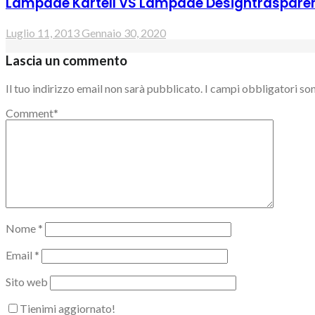
Lampade Kartell VS Lampade Designtraspare
Luglio 11, 2013
Gennaio 30, 2020
Lascia un commento
Il tuo indirizzo email non sarà pubblicato.
I campi obbligatori so
Comment
*
Nome
*
Email
*
Sito web
Tienimi aggiornato!