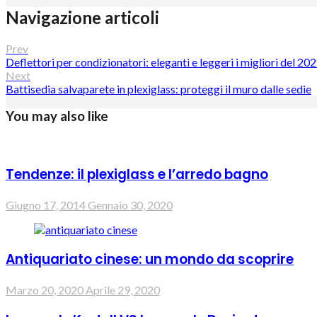
Navigazione articoli
Prev
Deflettori per condizionatori: eleganti e leggeri i migliori del 20
Next
Battisedia salvaparete in plexiglass: proteggi il muro dalle sedie
You may also like
Tendenze: il plexiglass e l’arredo bagno
Giugno 17, 2014
Gennaio 30, 2020
Antiquariato cinese: un mondo da scoprire
Marzo 20, 2020
Aprile 29, 2020