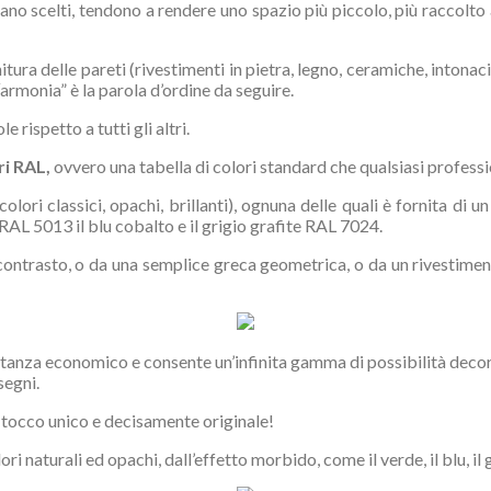
gano scelti, tendono a rendere uno spazio più piccolo, più raccolto
tura delle pareti (rivestimenti in pietra, legno, ceramiche, intonaci
“armonia” è la parola d’ordine da seguire.
 rispetto a tutti gli altri.
ri RAL,
ovvero una tabella di colori standard che qualsiasi professi
lori classici, opachi, brillanti), ognuna delle quali è fornita di u
 RAL 5013 il blu cobalto e il grigio grafite RAL 7024.
 contrasto, o da una semplice greca geometrica, o da un rivestimen
astanza economico e consente un’infinita gamma di possibilità decorativ
segni.
n tocco unico e decisamente originale!
i naturali ed opachi, dall’effetto morbido, come il verde, il blu, il g