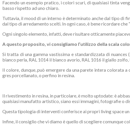
Facendo un esempio pratico, i colori scuri, di qualsiasi tinta ven
basso rispetto ad uno chiaro.
Tuttavia, il mood di un interno è determinato anche dal tipo di fini
dal tipo di arredamento scelti. In ogni caso, è bene ricordare che 
Ogni singolo elemento, infatti, deve risultare otticamente piacevole
A questo proposito, vi consigliamo l’utilizzo della scala colo
Si tratta di una gamma vastissima e standardizzata di nuances (co
bianco perla, RAL 1014 il bianco avorio, RAL 1016 il giallo zolfo,
Il colore, dunque, può emergere da una parete intera colorata a
gres porcellanato, o perfino in resina.
Il rivestimento in resina, in particolare, è molto up­to­date: è abb
qualsiasi manufatto artistico, siano essi immagini, fotografie o di
Questa tipologia di interventi conferisce ai propri living space u
Infine, il consiglio che vi diamo è quello di scegliere comunque color