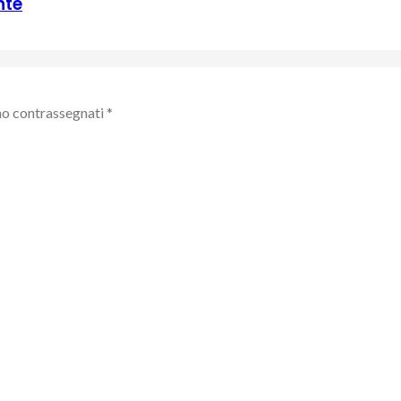
nte
no contrassegnati
*