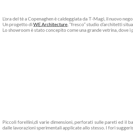
L’ora del tè a Copenaghen è caldeggiata da T-Magi, il nuovo nego
Un progetto di
WE Architecture
, “fresco” studio d’architetti sit
Lo showroom è stato concepito come una grande vetrina, dove i pr
Piccoli forellini,di varie dimensioni, perforati sulle pareti ed i
dalle lavorazioni sperimentali applicate allo stesso. I fori sugger