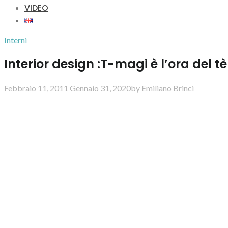
VIDEO
Interni
Interior design :T-magi è l’ora del tè
Febbraio 11, 2011
Gennaio 31, 2020
by
Emiliano Brinci