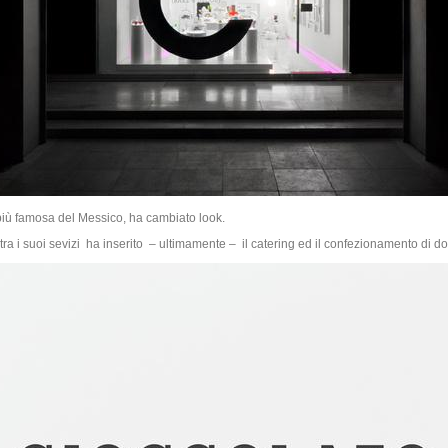
i più famosa del Messico, ha cambiato look.
tra i suoi sevizi ha inserito – ultimamente – il catering ed il confezionamento di do