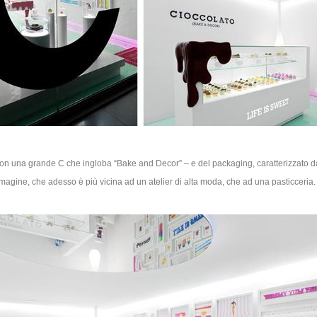
o con una grande C che ingloba “Bake and Decor” – e del packaging, caratterizzato da 
mmagine, che adesso è più vicina ad un atelier di alta moda, che ad una pasticceria.