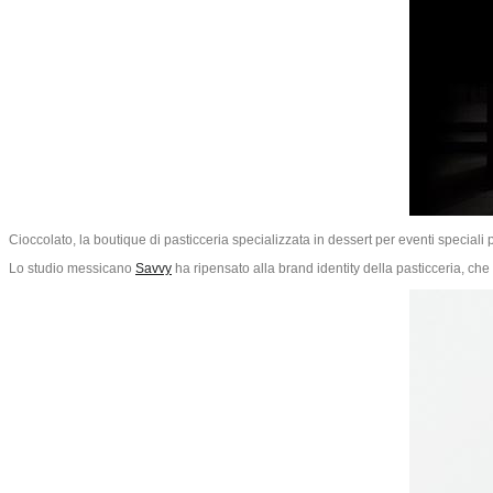
Cioccolato, la boutique di pasticceria specializzata in dessert per eventi special
Lo studio messicano
Savvy
ha ripensato alla brand identity della pasticceria, che 