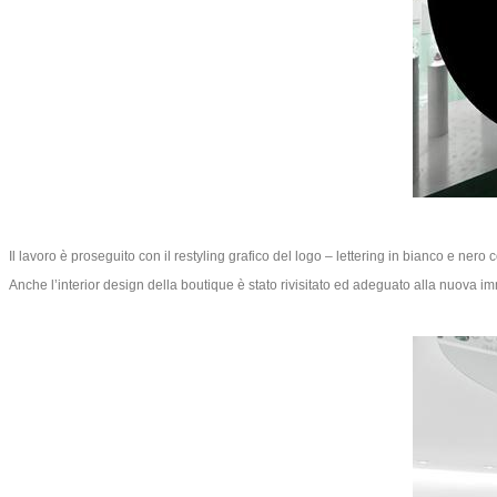
Il lavoro è proseguito con il restyling grafico del logo – lettering in bianco e ner
Anche l’interior design della boutique è stato rivisitato ed adeguato alla nuova i