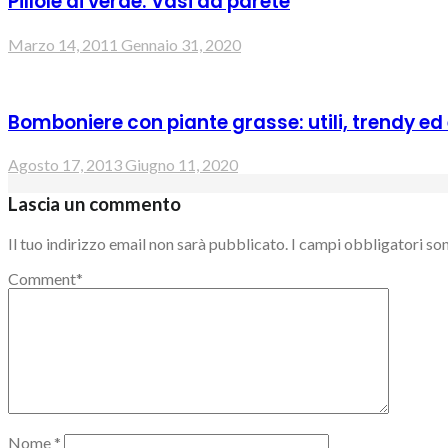
Pillole di verde: Vasi da parete
Marzo 14, 2011
Gennaio 31, 2020
Bomboniere con piante grasse: utili, trendy ed
Agosto 17, 2013
Giugno 11, 2020
Lascia un commento
Il tuo indirizzo email non sarà pubblicato.
I campi obbligatori so
Comment
*
Nome
*