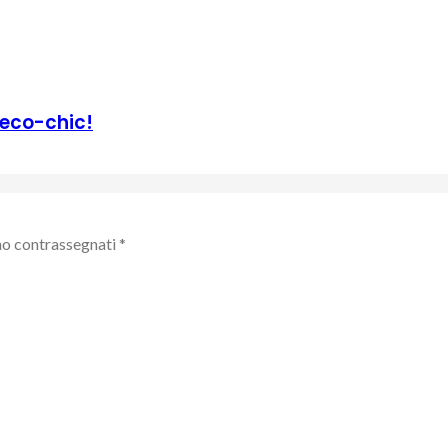
 eco-chic!
no contrassegnati
*