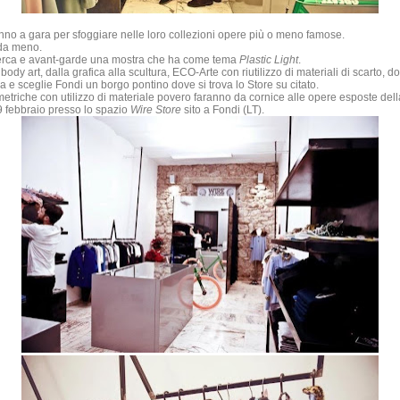
 fanno a gara per sfoggiare nelle loro collezioni opere più o meno famose.
è da meno.
 ricerca e avant-garde una mostra che ha come tema
Plastic Light
.
 body art, dalla grafica alla scultura, ECO-Arte con riutilizzo di materiali di scart
da e sceglie Fondi un borgo pontino dove si trova lo Store su citato.
etriche con utilizzo di materiale povero faranno da cornice alle opere esposte dell
9 febbraio presso lo spazio
Wire Store
sito a Fondi (LT).