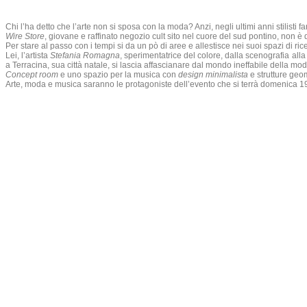
Chi l’ha detto che l’arte non si sposa con la moda? Anzi, negli ultimi anni stilisti
Wire Store
, giovane e raffinato negozio cult sito nel cuore del sud pontino, non 
Per stare al passo con i tempi si da un pò di aree e allestisce nei suoi spazi di
Lei, l’artista
Stefania Romagna
, sperimentatrice del colore, dalla scenografia alla
a Terracina, sua città natale, si lascia affascianare dal mondo ineffabile della mo
Concept room
e uno spazio per la musica con
design minimalista
e strutture geom
Arte, moda e musica saranno le protagoniste dell’evento che si terrà domenica 1