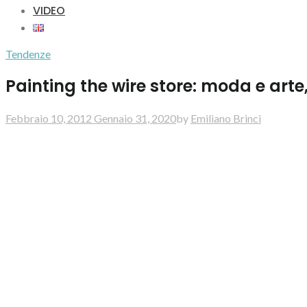
VIDEO
Tendenze
Painting the wire store: moda e arte
Febbraio 10, 2012
Gennaio 31, 2020
by
Emiliano Brinci