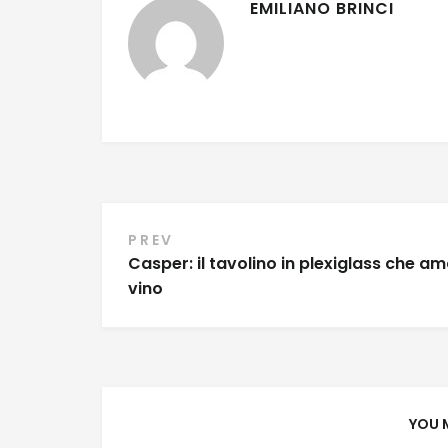
EMILIANO BRINCI
Navigazione
PREV
Casper: il tavolino in plexiglass che ama
articoli
vino
YOU 