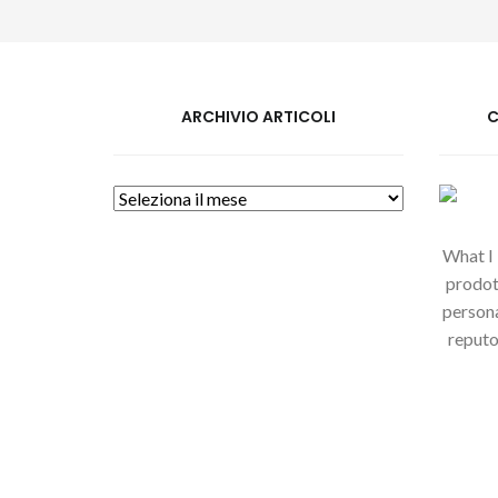
ARCHIVIO ARTICOLI
C
Archivio
Articoli
What I l
prodott
persona
reputo