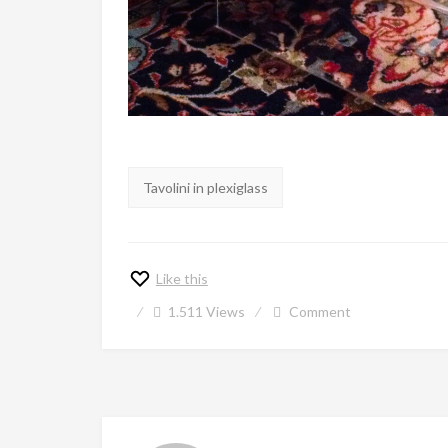
Tags:
Tavolini in plexiglass
Like this
1.511
Views
Comment