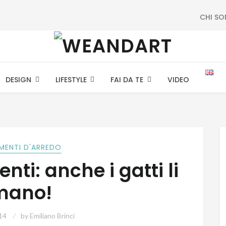
CHI S
DESIGN
LIFESTYLE
FAI DA TE
VIDEO
MENTI D'ARREDO
nti: anche i gatti li
mano!
14
by
Emiliano Brinci