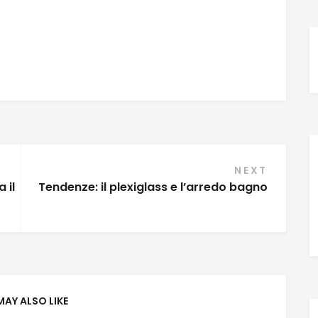
NEXT
 il
Tendenze: il plexiglass e l’arredo bagno
MAY ALSO LIKE