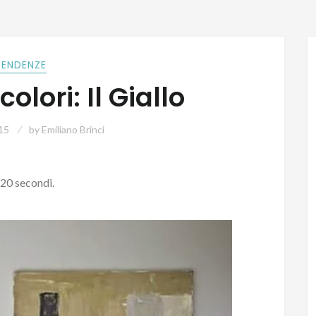
TENDENZE
olori: Il Giallo
15
by
Emiliano Brinci
 20 secondi.