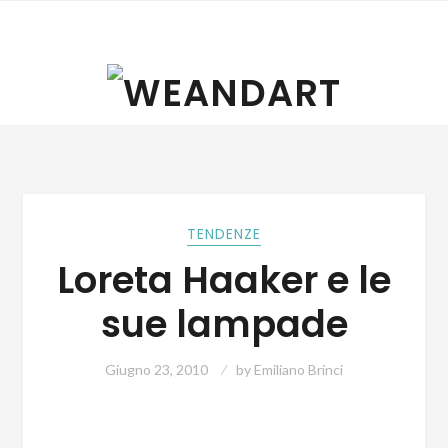
Skip
Skip
to
to
navigation
content
TENDENZE
Loreta Haaker e le
sue lampade
Giugno 23, 2010
by
Emiliano Brinci