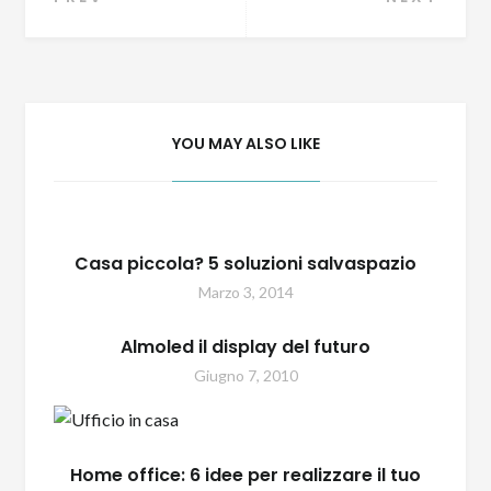
Navigazione
articoli
YOU MAY ALSO LIKE
Casa piccola? 5 soluzioni salvaspazio
Marzo 3, 2014
Almoled il display del futuro
Giugno 7, 2010
Home office: 6 idee per realizzare il tuo