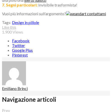
una poltrona
Berto Salotti
7. Segni particolari:
Invisibile trasformista!
Vuoi più informazioni sull’argomento?
Tags:
Design in pillole
Like this
1.900
Views
Facebook
Twitter
Google Plus
Pinterest
Emiliano Brinci
Navigazione articoli
Prev