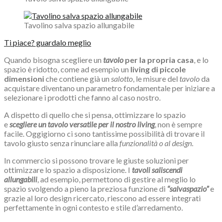
Tavolino salva spazio allungabile
Ti piace? guardalo meglio
Quando bisogna scegliere un
tavolo
per la propria casa
, e lo
spazio è ridotto, come ad esempio un
living di piccole
dimensioni
che contiene già un
salotto
, le misure del
tavolo
da
acquistare diventano un parametro fondamentale per iniziare a
selezionare i prodotti che fanno al caso nostro.
A dispetto di quello che si pensa, ottimizzare lo spazio
e
scegliere un tavolo versatile per il nostro living
, non è sempre
facile. Oggigiorno ci sono tantissime possibilità di trovare il
tavolo giusto senza rinunciare alla
funzionalità o al design
.
In commercio si possono trovare le giuste soluzioni per
ottimizzare lo spazio a disposizione. I
tavoli saliscendi
allungabili
, ad esempio, permettono di gestire al meglio lo
spazio svolgendo a pieno la preziosa funzione di
“salvaspazio”
e
grazie al loro design ricercato, riescono ad essere integrati
perfettamente in ogni contesto e stile d’arredamento.