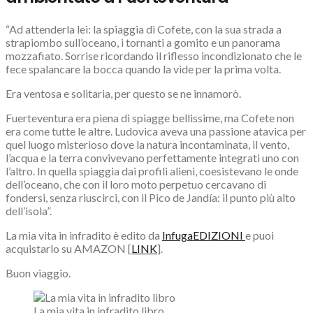
“Ad attenderla lei: la spiaggia di Cofete, con la sua strada a
strapiombo sull’oceano, i tornanti a gomito e un panorama
mozzafiato. Sorrise ricordando il riflesso incondizionato che le
fece spalancare la bocca quando la vide per la prima volta.
Era ventosa e solitaria, per questo se ne innamorò.
Fuerteventura era piena di spiagge bellissime, ma Cofete non
era come tutte le altre. Ludovica aveva una passione atavica per
quel luogo misterioso dove la natura incontaminata, il vento,
l’acqua e la terra convivevano perfettamente integrati uno con
l’altro. In quella spiaggia dai profili alieni, coesistevano le onde
dell’oceano, che con il loro moto perpetuo cercavano di
fondersi, senza riuscirci, con il Pico de Jandía: il punto più alto
dell’isola”.
La mia vita in infradito è edito da
InfugaEDIZION
I
e puoi
acquistarlo su AMAZON [
LINK
].
Buon viaggio.
La mia vita in infradito libro