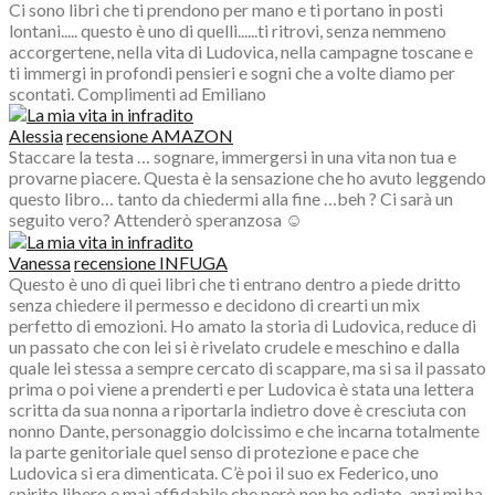
Ci sono libri che ti prendono per mano e ti portano in posti
lontani..... questo è uno di quelli......ti ritrovi, senza nemmeno
accorgertene, nella vita di Ludovica, nella campagne toscane e
ti immergi in profondi pensieri e sogni che a volte diamo per
scontati. Complimenti ad Emiliano
Alessia
recensione AMAZON
Staccare la testa … sognare, immergersi in una vita non tua e
provarne piacere. Questa è la sensazione che ho avuto leggendo
questo libro… tanto da chiedermi alla fine …beh ? Ci sarà un
seguito vero? Attenderò speranzosa ☺️
Vanessa
recensione INFUGA
Questo è uno di quei libri che ti entrano dentro a piede dritto
senza chiedere il permesso e decidono di crearti un mix
perfetto di emozioni. Ho amato la storia di Ludovica, reduce di
un passato che con lei si è rivelato crudele e meschino e dalla
quale lei stessa a sempre cercato di scappare, ma si sa il passato
prima o poi viene a prenderti e per Ludovica è stata una lettera
scritta da sua nonna a riportarla indietro dove è cresciuta con
nonno Dante, personaggio dolcissimo e che incarna totalmente
la parte genitoriale quel senso di protezione e pace che
Ludovica si era dimenticata. C’è poi il suo ex Federico, uno
spirito libero e mai affidabile che però non ho odiato, anzi mi ha