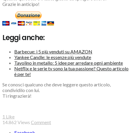
Grazie in anticipo!
Leggi anche:
Barbecue: i 5 più venduti su AMAZON
Yankee Candle: le essenze più vendute
Tavolino in metallo: 5 idee per arredare ogni ambiente
Netflix e le serie tv sono la tua passione? Questo articolo
è per te!
Se conosci qualcuno che deve leggere questo articolo,
condividilo con lui.
Ti ringrazierà!
1
Like
14.862
Views
Comment
Facebook