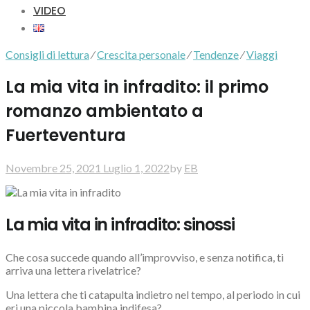
VIDEO
Consigli di lettura
⁄
Crescita personale
⁄
Tendenze
⁄
Viaggi
La mia vita in infradito: il primo
romanzo ambientato a
Fuerteventura
Novembre 25, 2021
Luglio 1, 2022
by
EB
La mia vita in infradito: sinossi
Che cosa succede quando all’improvviso, e senza notifica, ti
arriva una lettera rivelatrice?
Una lettera che ti catapulta indietro nel tempo, al periodo in cui
eri una piccola bambina indifesa?