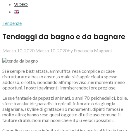
VIDEO
Tendenze
Tendaggi da bagno e da bagnare
Marzo 10, 2020
Marzo 10, 2020
by
Emanuela Magnani
Si è sempre bistrattata, ammuffita, resa complice di case
ristrutturate a basso costo, o male, si è appiccicata spesso
addosso, o rotta, inondando all’improvviso, nei momenti meno
opportuni, i nostri pavimenti, immiserendoci ore preziose.
Le sue fantasie da pupazzi animati, o anni 70’ psichedelici, bolle,
sfere translucide, paradisi tropicali, infiorate o da giungla
salgariana, skyline di grattaceli o monumenti, dipinti famosi e
molto altro; hanno reso quest’oggetto di utile uso comune, il
fautore di abluzioni malinconiche e il più veloci possibili.
Complice, una serie infinita di traslochi in case in affitto in terra