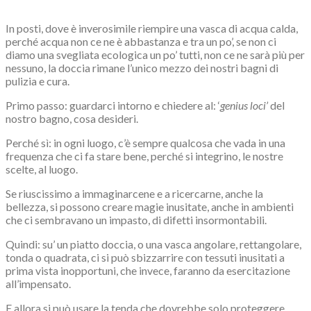
In posti, dove è inverosimile riempire una vasca di acqua calda,
perché acqua non ce ne è abbastanza e tra un po’, se non ci
diamo una svegliata ecologica un po’ tutti, non ce ne sarà più per
nessuno, la doccia rimane l’unico mezzo dei nostri bagni di
pulizia e cura.
Primo passo: guardarci intorno e chiedere al: ‘
genius loci’
del
nostro bagno, cosa desideri.
Perché sì: in ogni luogo, c’è sempre qualcosa che vada in una
frequenza che ci fa stare bene, perché si integrino, le nostre
scelte, al luogo.
Se riuscissimo a immaginarcene e a ricercarne, anche la
bellezza, si possono creare magie inusitate, anche in ambienti
che ci sembravano un impasto, di difetti insormontabili.
Quindi: su’ un piatto doccia, o una vasca angolare, rettangolare,
tonda o quadrata, ci si può sbizzarrire con tessuti inusitati a
prima vista inopportuni, che invece, faranno da esercitazione
all’impensato.
E allora si può usare la tenda che dovrebbe solo proteggere