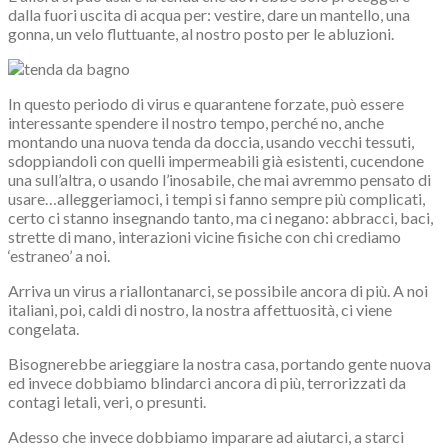
dalla fuori uscita di acqua per: vestire, dare un mantello, una
gonna, un velo fluttuante, al nostro posto per le abluzioni.
In questo periodo di virus e quarantene forzate, può essere
interessante spendere il nostro tempo, perché no, anche
montando una nuova tenda da doccia, usando vecchi tessuti,
sdoppiandoli con quelli impermeabili già esistenti, cucendone
una sull’altra, o usando l’inosabile, che mai avremmo pensato di
usare…alleggeriamoci, i tempi si fanno sempre più complicati,
certo ci stanno insegnando tanto, ma ci negano: abbracci, baci,
strette di mano, interazioni vicine fisiche con chi crediamo
‘estraneo’ a noi.
Arriva un virus a riallontanarci, se possibile ancora di più. A noi
italiani, poi, caldi di nostro, la nostra affettuosità, ci viene
congelata.
Bisognerebbe arieggiare la nostra casa, portando gente nuova
ed invece dobbiamo blindarci ancora di più, terrorizzati da
contagi letali, veri, o presunti.
Adesso che invece dobbiamo imparare ad aiutarci, a starci