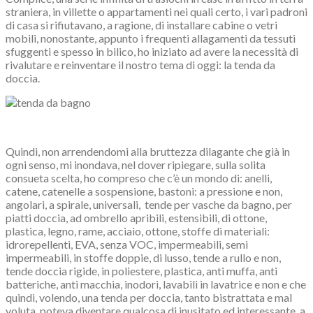
straniera, in villette o appartamenti nei quali certo, i vari padroni
di casa si rifiutavano, a ragione, di installare cabine o vetri
mobili, nonostante, appunto i frequenti allagamenti da tessuti
sfuggenti e spesso in bilico, ho iniziato ad avere la necessità di
rivalutare e reinventare il nostro tema di oggi: la tenda da
doccia.
Quindi, non arrendendomi alla bruttezza dilagante che già in
ogni senso, mi inondava, nel dover ripiegare, sulla solita
consueta scelta, ho compreso che c’è un mondo di: anelli,
catene, catenelle a sospensione, bastoni: a pressione e non,
angolari, a spirale, universali,
tende per vasche da bagno, per
piatti doccia, ad ombrello apribili, estensibili, di ottone,
plastica, legno, rame, acciaio, ottone, stoffe di materiali:
idrorepellenti, EVA, senza VOC, impermeabili, semi
impermeabili, in stoffe doppie, di lusso, tende a rullo e non,
tende doccia rigide, in poliestere, plastica, anti muffa, anti
batteriche, anti macchia, inodori, lavabili in lavatrice e non e che
quindi, volendo, una tenda per doccia, tanto bistrattata e mal
voluta, poteva diventare qualcosa di inusitato ed interessante, a