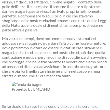
vicino, a fidarci, ad affidarci, ci viene negato il contatto della
pelle dell’altro, il suo respiro, il sentirne il calore o il poterne
darne e magari questo virus, è arrivato proprio nel momento
perfetto, a compensare lo squilibrio in ciò che stavamo
sbagliando nelle nostre relazioni umane e con tutte quelle Leggi
della Natura, della quale ci dimentichiamo sempre, di esserne
parte attiva e passiva.
Ma verranno tempi, dove potremmo di nuovo starnutirci
addosso senza fuggire o guardare l’altro come fosse un untore,
dove potremmo invitare ed essere invitati in case straniere e
magari anche farci una doccia, nel posto che ci può dare quella
contrazione emotiva, perché colmo di accoglienza che avvolge,
che protegge, che nelle trasparenze fa vedere che: siamo pronti
ad annusarci di nuovo, ad avvicinarci in un abbraccio, grati, ora
che si è più forti nello stare insieme anche nel corpo e in una
stretta di mano, che si: ci è mancata tanto.
Progetto by EMLAND
Se l’articolo ti ha reso felice condividilo con la tu cerchia di