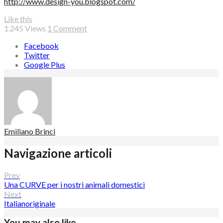
http://www.design-you.blogspot.com/
Like this
1.245
Views
1 Comment
Facebook
Twitter
Google Plus
Emiliano Brinci
Navigazione articoli
Prev
Una CURVE per i nostri animali domestici
Next
Italianoriginale
You may also like