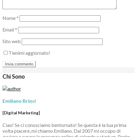
Nome
*
Email
*
Sito web
Tienimi aggiornato!
Chi Sono
Emiliano Brinci
[Digital Marketing]
Ciao! Se ci conosciamo bentornato! Se questa è la tua prima
volta piacere, mi chiamo Emiliano. Dal 2007 mi occupo di
avviare e curare la presenza online di aziende e start up. Porto