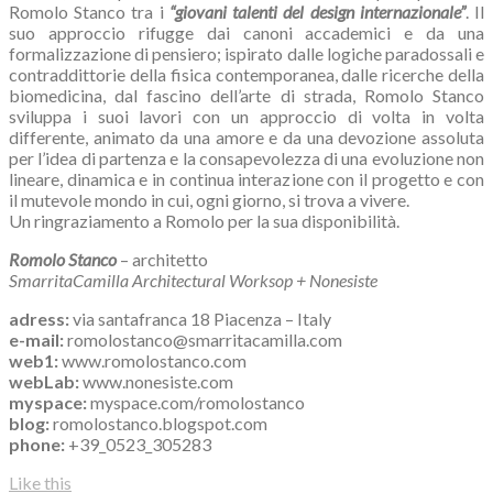
Romolo Stanco tra i
“giovani talenti del design internazionale”
. Il
suo approccio rifugge dai canoni accademici e da una
formalizzazione di pensiero; ispirato dalle logiche paradossali e
contraddittorie della fisica contemporanea, dalle ricerche della
biomedicina, dal fascino dell’arte di strada, Romolo Stanco
sviluppa i suoi lavori con un approccio di volta in volta
differente, animato da una amore e da una devozione assoluta
per l’idea di partenza e la consapevolezza di una evoluzione non
lineare, dinamica e in continua interazione con il progetto e con
il mutevole mondo in cui, ogni giorno, si trova a vivere.
Un ringraziamento a Romolo per la sua disponibilità.
Romolo Stanco
– architetto
SmarritaCamilla Architectural Worksop + Nonesiste
adress:
via santafranca 18 Piacenza – Italy
e-mail:
romolostanco@smarritacamilla.com
web1:
www.romolostanco.com
webLab:
www.nonesiste.com
myspace:
myspace.com/romolostanco
blog:
romolostanco.blogspot.com
phone:
+39_0523_305283
Like this