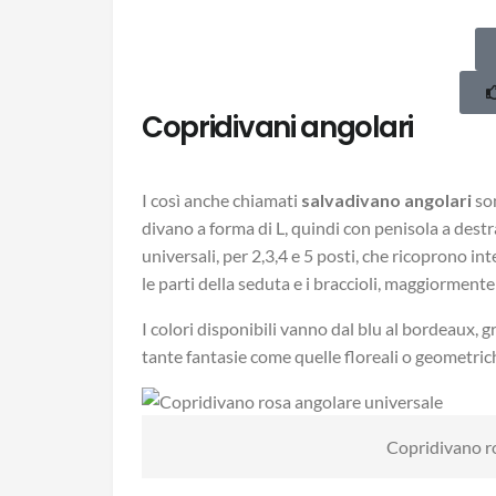
Copridivani angolari
I così anche chiamati
salvadivano angolari
son
divano a forma di L, quindi con penisola a destra
universali, per 2,3,4 e 5 posti, che ricoprono in
le parti della seduta e i braccioli, maggiormente 
I colori disponibili vanno dal blu al bordeaux, g
tante fantasie come quelle floreali o geometric
Copridivano r