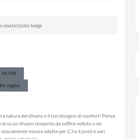
 elasticizzato beige
49,99€
lo voglio!
ra natura del divano e il tuo bisogno di comfort! Pensa
sdrai su un divano ricoperto da soffice velluto o da
 sicuramente misure adatte per 2,3 e 4 posti e vari
, grigio e fantasie.