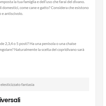
mposta la tua famiglia e dell’uso che farai del divano.
ali domestici, come cane e gatto? Considera che esistono
 e antiscivolo.
ede 2,3,4 o 5 posti? Ha una penisola o una chaise
angolare? Naturalmente la scelta del copridivano sarà
elesticizzato fantasia
iversali