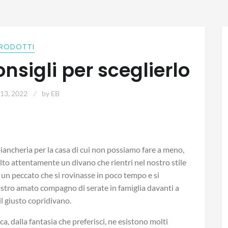
RODOTTI
nsigli per sceglierlo
 13, 2022
by
EB
iancheria per la casa di cui non possiamo fare a meno,
celto attentamente un divano che rientri nel nostro stile
 un peccato che si rovinasse in poco tempo e si
ostro amato compagno di serate in famiglia davanti a
il giusto copridivano.
ca, dalla fantasia che preferisci, ne esistono molti