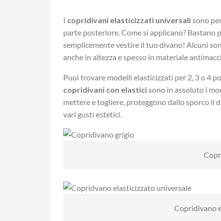
I
copridivani elasticizzati universali
sono per
parte posteriore. Come si applicano? Bastano p
semplicemente vestire il tuo divano! Alcuni sono 
anche in altezza e spesso in materiale antimacc
Puoi trovare modelli elasticizzati per 2, 3 o 4 pos
copridivani con elastici
sono in assoluto i mod
mettere e togliere, proteggono dallo sporco il di
vari gusti estetici.
Copr
Copridivano e