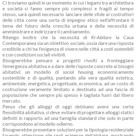
Ci troviamo quindi in un momento in cui i legami tra architettura
e società si fanno sempre più complessi e fragili al tempo
stesso, sarà quindi necessario lanciare delle sfide ai costruttori
delle città come una sorta di impegno etico nell’affrontare il
tema del futuro della crescita urbana e della necessità di
amministrare e indirizzare il cambiamento.
Ritengo inoltre che la necessità di
Ri-Abitare
la Casa
Contemporanea sia un obiettivo sociale, ossia dare una risposta
credibile a chi ha l’esigenza di vivere nelle città a
costi sostenibili
e con condizioni sociali vivibili.
Bisognerebbe pensare a progetti rivolti a fronteggiare
l’emergenza abitativa e a dare delle risposte concrete ai bisogni
abitativi; un modello di
social housing,
economicamente
sostenibile e di qualità, puntando alla vera qualità estetica,
ambientale, energetica, progettuale, economica, ad un costo di
costruzione veramente limitato e destinato ad una fascia di
popolazione che sempre più spesso è tagliata fuori dal libero
mercato.
Penso che gli alloggi di oggi debbano avere una certa
flessibilità abitativa, si deve evitare di progettare alloggi statici
definiti in rapporto ad una famiglia standard che solo in parte
corrispondono al modello odierno.
Bisognerebbe presentare soluzioni per la tipologia residenziale
facendo attenzione alle reali esigenze dell’abitare, mostrando