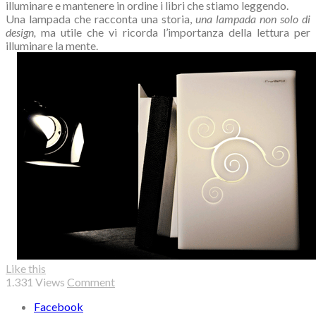
illuminare e mantenere in ordine i libri che stiamo leggendo.
Una lampada che racconta una storia,
una lampada non solo di
design,
ma utile che vi ricorda l’importanza della lettura per
illuminare la mente.
Like this
1.331
Views
Comment
Facebook