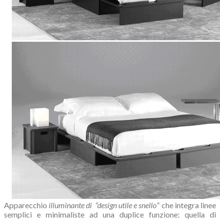
Apparecchio
illuminante di
“design utile e snello
” che integra linee
semplici e minimaliste ad una duplice funzione: quella di