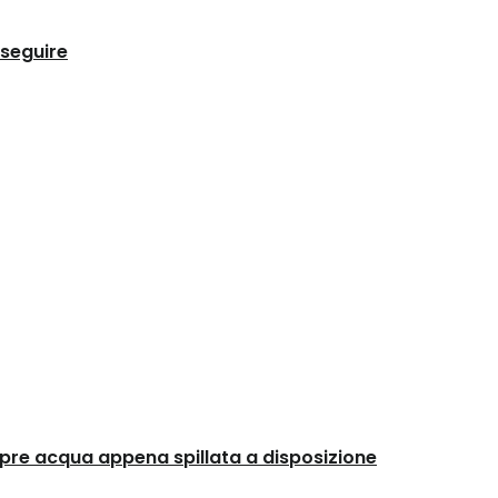
 seguire
mpre acqua appena spillata a disposizione