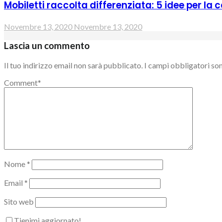
Mobiletti raccolta differenziata: 5 idee per la 
Novembre 13, 2020
Novembre 13, 2020
Lascia un commento
Il tuo indirizzo email non sarà pubblicato.
I campi obbligatori so
Comment
*
Nome
*
Email
*
Sito web
Tienimi aggiornato!