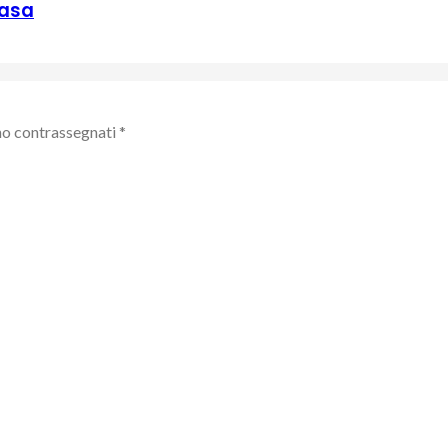
casa
no contrassegnati
*