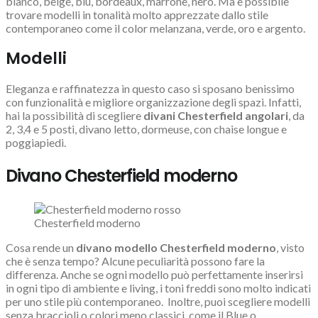
bianco, beige, blu, bordeaux, marrone, nero. Ma è possibile
trovare modelli in tonalità molto apprezzate dallo stile
contemporaneo come il color melanzana, verde, oro e argento.
Modelli
Eleganza e raffinatezza in questo caso si sposano benissimo
con funzionalità e migliore organizzazione degli spazi. Infatti,
hai la possibilità di scegliere
divani Chesterfield angolari
, da
2, 3,4 e 5 posti, divano letto, dormeuse, con chaise longue e
poggiapiedi.
Divano Chesterfield moderno
Chesterfield moderno
Cosa rende un
divano modello Chesterfield moderno
, visto
che è senza tempo? Alcune peculiarità possono fare la
differenza. Anche se ogni modello può perfettamente inserirsi
in ogni tipo di ambiente e living, i toni freddi sono molto indicati
per uno stile più contemporaneo.
Inoltre, puoi scegliere modelli
senza braccioli o colori meno classici, come il Blue o