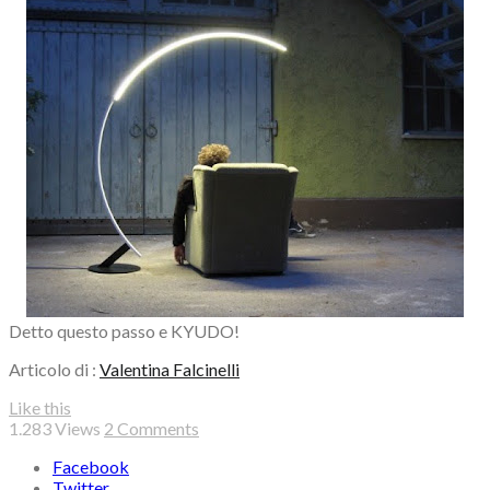
Detto questo passo e KYUDO!
Articolo di :
Valentina Falcinelli
Like this
1.283
Views
2 Comments
Facebook
Twitter