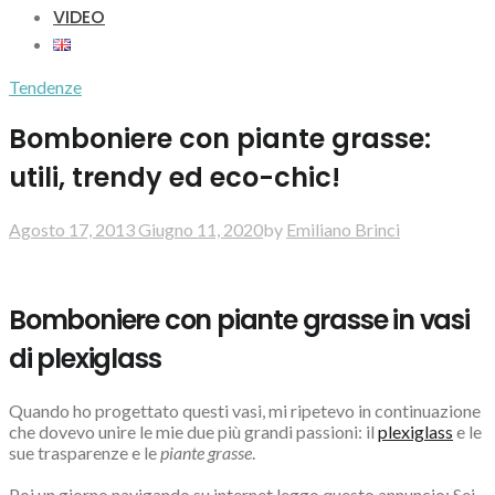
VIDEO
Tendenze
Bomboniere con piante grasse:
utili, trendy ed eco-chic!
Agosto 17, 2013
Giugno 11, 2020
by
Emiliano Brinci
Bomboniere con piante grasse in vasi
di plexiglass
Quando ho progettato questi vasi, mi ripetevo in continuazione
che dovevo unire le mie due più grandi passioni: il
plexiglass
e le
sue trasparenze e le
piante grasse
.
Poi un giorno navigando su internet leggo questo annuncio: Sei