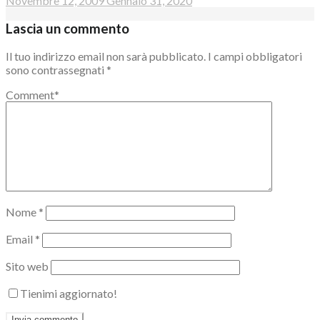
Novembre 12, 2009
Gennaio 31, 2020
Lascia un commento
Il tuo indirizzo email non sarà pubblicato.
I campi obbligatori
sono contrassegnati
*
Comment
*
Nome
*
Email
*
Sito web
Tienimi aggiornato!