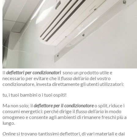
Il
deflettori per condizionatori
sono
un prodotto utile e
necessario per evitare che il
flusso dell’aria
del vostro
condizionatore, investa direttamente gli utenti utilizzatori:
tu, i tuoi bambini o i tuoi ospiti!
Ma non solo; il
deflettore per il condizionatore
o split, riduce i
consumi energetici: perché dirige il
flusso dell’aria
in modo
omogeneo e consente agli ambienti di rimanere freschi più a
lungo.
Online
si trovano tantissimi deflettori, di vari materiali e dai