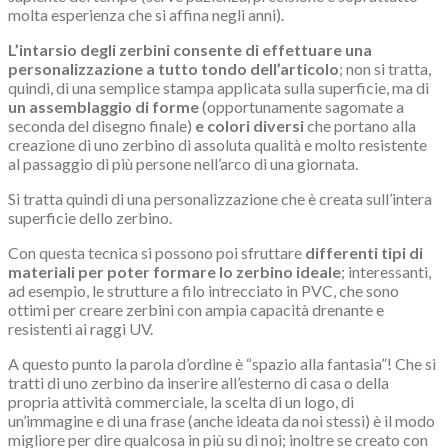
molta esperienza che si affina negli anni).
L’intarsio degli zerbini consente di effettuare una
personalizzazione a tutto tondo dell’articolo
; non si tratta,
quindi, di una semplice stampa applicata sulla superficie, ma di
un assemblaggio di forme
(opportunamente sagomate a
seconda del disegno finale)
e colori diversi
che portano alla
creazione di uno zerbino di assoluta qualità e molto resistente
al passaggio di più persone nell’arco di una giornata.
Si tratta quindi di una personalizzazione che è creata sull’intera
superficie dello zerbino.
Con questa tecnica si possono poi sfruttare
differenti tipi di
materiali per poter formare lo zerbino ideale
; interessanti,
ad esempio, le strutture a filo intrecciato in PVC, che sono
ottimi per creare zerbini con ampia capacità drenante e
resistenti ai raggi UV.
A questo punto la parola d’ordine è “spazio alla fantasia”! Che si
tratti di uno zerbino da inserire all’esterno di casa o della
propria attività commerciale, la scelta di un logo, di
un’immagine e di una frase (anche ideata da noi stessi) è il modo
migliore per dire qualcosa in più su di noi; inoltre se creato con