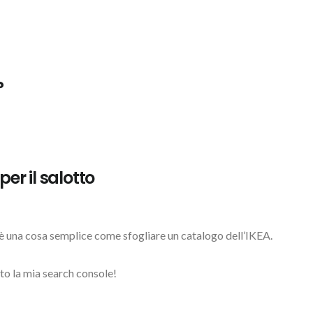
?
er il salotto
 è una cosa semplice come sfogliare un catalogo dell’IKEA.
tto la mia search console!