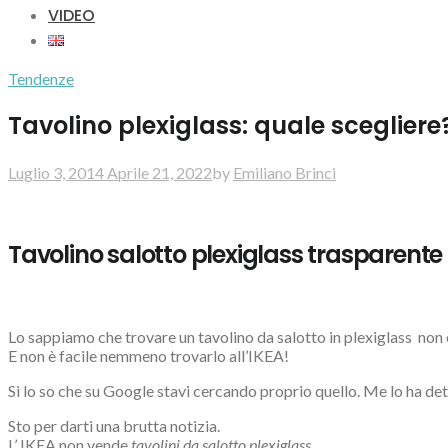
VIDEO
Tendenze
Tavolino plexiglass: quale scegliere
Luglio 3, 2014
Aprile 21, 2022
by
Emiliano Brinci
Tavolino salotto plexiglass trasparente p
Lo sappiamo che trovare un tavolino da salotto in plexiglass non
E non è facile nemmeno trovarlo all’IKEA!
Si lo so che su Google stavi cercando proprio quello. Me lo ha de
Sto per darti una brutta notizia.
L’ IKEA non vende
tavolini da salotto plexiglass.