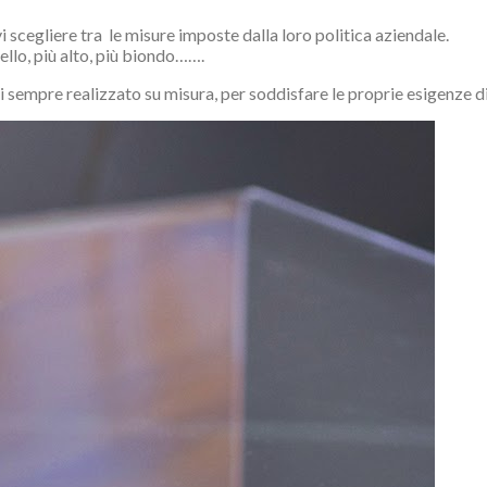
i scegliere tra le misure imposte dalla loro politica aziendale.
bello, più alto, più biondo…….
 sempre realizzato su misura, per soddisfare le proprie esigenze di