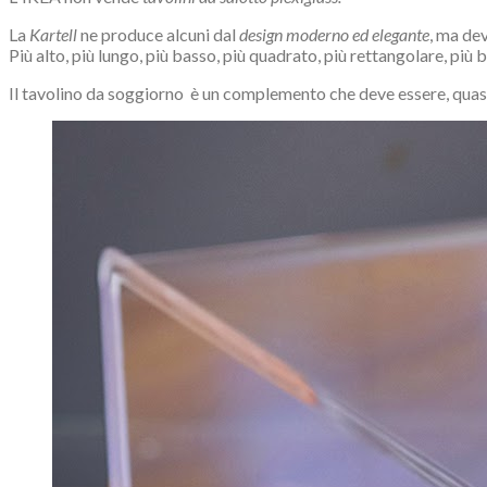
La
Kartell
ne produce alcuni dal
design moderno ed elegante
, ma dev
Più alto, più lungo, più basso, più quadrato, più rettangolare, più 
Il tavolino da soggiorno è un complemento che deve essere, quasi