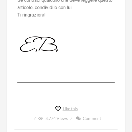
Se conosci qualcuno che deve leggere questo
articolo, condividilo con lui.
Ti ringrazierà!
Like this
8.774
Views
Comment