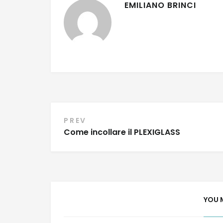
EMILIANO BRINCI
Navigazione
PREV
Come incollare il PLEXIGLASS
articoli
YOU 