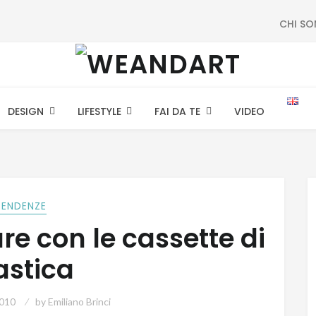
CHI S
DESIGN
LIFESTYLE
FAI DA TE
VIDEO
TENDENZE
re con le cassette di
astica
2010
by
Emiliano Brinci