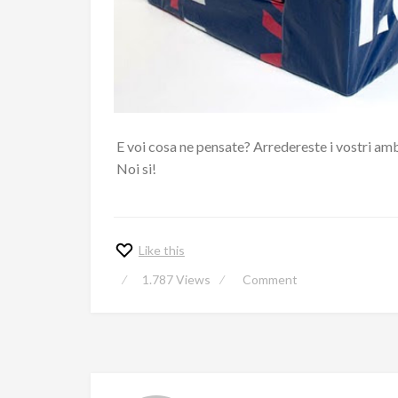
E voi cosa ne pensate? Arredereste i vostri am
Noi si!
Like this
1.787
Views
Comment